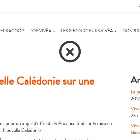
TERRACOOP
L’OP VIVÉA
LES PRODUCTEURS VIVÉA
NOS PR
lle Calédonie sur une
Ar
Le p
201
Vivé
23 d
s pour un appel d’offre de la Province Sud sur la mise en
Vivé
en Nouvelle Calédonie.
filièr